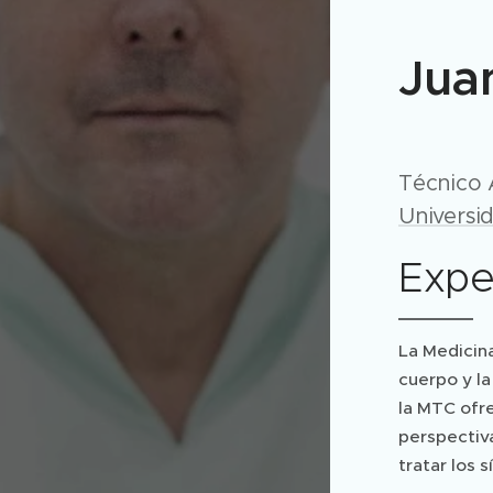
Jua
Técnico 
Universi
Expe
La Medicina
cuerpo y la
la MTC ofr
perspectiv
tratar los 