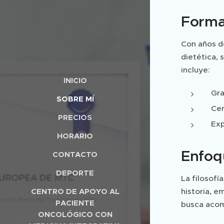
Forma
Con años de
dietética, 
incluye:
INICIO
Gra
SOBRE MÍ
Cer
PRECIOS
Exp
HORARIO
Enfoqu
CONTACTO
DEPORTE
La filosofí
CENTRO DE APOYO AL
historia, e
PACIENTE
busca acom
ONCOLÓGICO CON