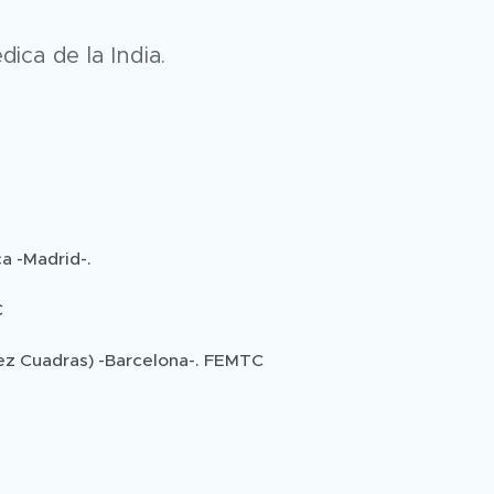
ica de la India.
a -Madrid-.
C
ez Cuadras) -Barcelona-. FEMTC