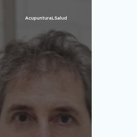
AcupunturaLSalud